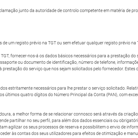
clamação junto da autoridade de controlo competente em matéria de pro
s de um registo prévio na TGT ou sem efetuar qualquer registo prévio na
 TGT, fornecer-nos-á os dados básicos necessários para a prestação do s
passaporte ou documento de identificação, número de telefone, informaç
 à prestação do serviço que nos sejam solicitados pelo fornecedor. Est
dos estritamente necessários para lhe prestar o serviço solicitado. Rela
os últimos quatro dígitos do Número Principal da Conta (PAN), com exce
oura, a melhor forma de se relacionar connosco será através da criação 
nde partilhar no seu perfil, para além dos dados essenciais ou obrigatór
m agilizar os seus processos de reserva e possibilitem o envio de inf
aceder às contas dos seus utilizadores para efeitos de otimização e ma