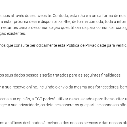
rísticos através do seu website. Contudo, esta não é a única forma de no
ara estar próxima de si e disponibilizar-lhe, de forma cómoda, toda a in
os restantes canais de comunicação que utilizamos para comunicar consigo
ção existentes.
e consulte periodicamente esta Política de Privacidade para verificar
s seus dados pessoais serão tratados para as seguintes finalidades:
ir a sua reserva online, incluindo o envio da mesma aos fornecedores, be
cer a sua opinião, a TGT poderá utilizar os seus dados para lhe solicita
ger a sua privacidade, os detalhes concretos que partilhe connosco nã
s analíticos destinados à melhoria dos nossos serviços e das nossas pl