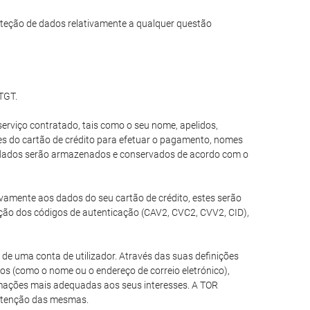
teção de dados relativamente a qualquer questão
 TGT.
erviço contratado, tais como o seu nome, apelidos,
ões do cartão de crédito para efetuar o pagamento, nomes
es dados serão armazenados e conservados de acordo com o
tivamente aos dados do seu cartão de crédito, estes serão
ção dos códigos de autenticação (CAV2, CVC2, CVV2, CID),
de uma conta de utilizador. Através das suas definições
ios (como o nome ou o endereço de correio eletrónico),
ormações mais adequadas aos seus interesses. A TOR
nutenção das mesmas.