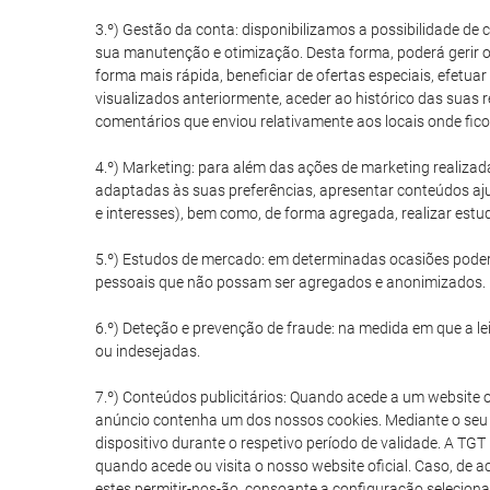
3.º) Gestão da conta: disponibilizamos a possibilidade de
sua manutenção e otimização. Desta forma, poderá gerir o
forma mais rápida, beneficiar de ofertas especiais, efetuar
visualizados anteriormente, aceder ao histórico das suas 
comentários que enviou relativamente aos locais onde fico
4.º) Marketing: para além das ações de marketing realizad
adaptadas às suas preferências, apresentar conteúdos aju
e interesses), bem como, de forma agregada, realizar est
5.º) Estudos de mercado: em determinadas ocasiões poder
pessoais que não possam ser agregados e anonimizados.
6.º) Deteção e prevenção de fraude: na medida em que a lei 
ou indesejadas.
7.º) Conteúdos publicitários: Quando acede a um website 
anúncio contenha um dos nossos cookies. Mediante o seu 
dispositivo durante o respetivo período de validade. A TG
quando acede ou visita o nosso website oficial. Caso, de 
estes permitir-nos-ão, consoante a configuração selecionad