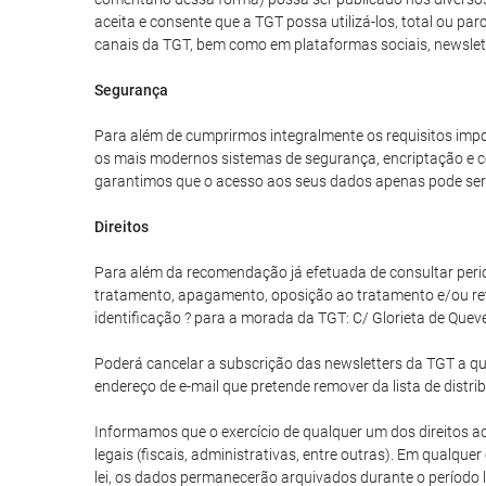
aceita e consente que a TGT possa utilizá-los, total ou p
canais da TGT, bem como em plataformas sociais, newslet
Segurança
Para além de cumprirmos integralmente os requisitos impo
os mais modernos sistemas de segurança, encriptação e co
garantimos que o acesso aos seus dados apenas pode ser 
Direitos
Para além da recomendação já efetuada de consultar periodi
tratamento, apagamento, oposição ao tratamento e/ou re
identificação ? para a morada da TGT: C/ Glorieta de Quev
Poderá cancelar a subscrição das newsletters da TGT a qua
endereço de e-mail que pretende remover da lista de distri
Informamos que o exercício de qualquer um dos direitos aci
legais (fiscais, administrativas, entre outras). Em qualq
lei, os dados permanecerão arquivados durante o período l