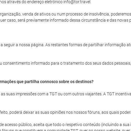
nos através do endereço eletrónico info@tor.travel.
rganização, venda de ativos ou num processo de insolvência, poderemos ve
uer caso, será previamente informado dessa circunstância e das novas po
 a seguir a nossa página. As restantes formas de partilhar informação a
 seu consentimento informado para o tratamento dos seus dados pessoais,
ormações que partilha connosco sobre os destinos?
ar as suas impressões com a TGT ou com outros viajantes. A TGT incentiv
ito, poderá deixar as suas opiniões nos nossos fóruns, aos quais poder
acesso público, aceita que todo o respetivo conteúdo (incluindo a sua id
s fóruns que constituem a comunidade TGT, quer no nosso website, quer