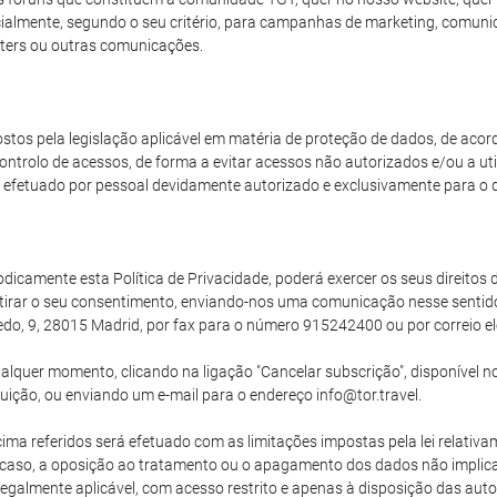
arcialmente, segundo o seu critério, para campanhas de marketing, comun
ters ou outras comunicações.
stos pela legislação aplicável em matéria de proteção de dados, de aco
ntrolo de acessos, de forma a evitar acessos não autorizados e/ou a uti
efetuado por pessoal devidamente autorizado e exclusivamente para o 
camente esta Política de Privacidade, poderá exercer os seus direitos de
tirar o seu consentimento, enviando-nos uma comunicação nesse senti
edo, 9, 28015 Madrid, por fax para o número 915242400 ou por correio el
lquer momento, clicando na ligação "Cancelar subscrição", disponível no
buição, ou enviando um e-mail para o endereço info@tor.travel.
ma referidos será efetuado com as limitações impostas pela lei relativam
uer caso, a oposição ao tratamento ou o apagamento dos dados não implic
egalmente aplicável, com acesso restrito e apenas à disposição das auto