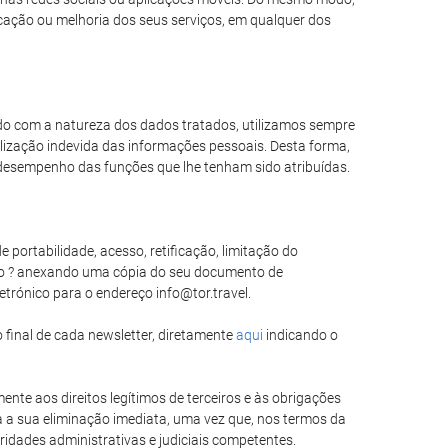
icação ou melhoria dos seus serviços, em qualquer dos
rdo com a natureza dos dados tratados, utilizamos sempre
lização indevida das informações pessoais. Desta forma,
desempenho das funções que lhe tenham sido atribuídas.
 portabilidade, acesso, retificação, limitação do
do ? anexando uma cópia do seu documento de
etrónico para o endereço info@tor.travel.
 final de cada newsletter, diretamente
aqui
indicando o
ente aos direitos legítimos de terceiros e às obrigações
a a sua eliminação imediata, uma vez que, nos termos da
ridades administrativas e judiciais competentes.