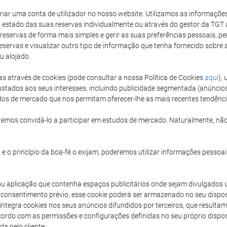
 criar uma conta de utilizador no nosso website. Utilizamos as informaçõ
 estado das suas reservas individualmente ou através do gestor da TGT a
 reservas de forma mais simples e gerir as suas preferências pessoais, perm
reservas e visualizar outro tipo de informação que tenha fornecido sobr
u alojado.
as através de cookies (pode consultar a nossa Política de Cookies
aqui
),
stados aos seus interesses, incluindo publicidade segmentada (anúncio
udos de mercado que nos permitam oferecer-lhe as mais recentes tendênc
emos convidá-lo a participar em estudos de mercado. Naturalmente, não
e o princípio da boa-fé o exijam, poderemos utilizar informações pessoais
ou aplicação que contenha espaços publicitários onde sejam divulgados 
consentimento prévio, esse cookie poderá ser armazenado no seu dispos
T integra cookies nos seus anúncios difundidos por terceiros, que result
acordo com as permissões e configurações definidas no seu próprio disp
a pelo cliente: