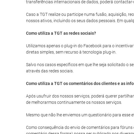
transferências internacionais de dados, poderá contactar-
Caso a TGT realize ou participe numa fusão, aquisição, reo
nossos ativos, incluindo os seus dados pessoais. Em qualq
Como utiliza a TGT as redes sociais?
Utilizamos apenas o plug-in do Facebook para o incentivar
diretas simples, sem recurso à tecnologia plug-in.
Salvo nos casos específicos em que lhe seja solicitado o
através das redes sociais.
Como utiliza a TGT os comentários dos clientes e as inf
Após usufruir dos nossos serviços, poderá querer partilh
de melhorarmos continuamente os nossos serviços.
Mesmo que não lhe enviemos um questionário para esse efe
Como consequência do envio de comentários para fóruns de 
comentário dessa forma) possa ser publicado nos diverso