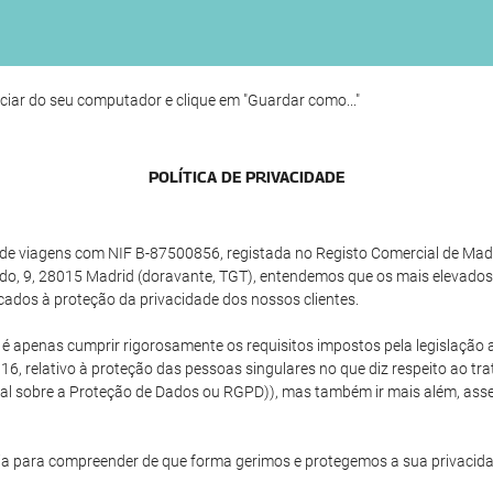
ciar do seu computador e clique em "Guardar como..."
POLÍ­TICA DE PRIVACIDADE
e viagens com NIF B-87500856, registada no Registo Comercial de Madrid
do, 9, 28015 Madrid (doravante, TGT), entendemos que os mais elevados
cados à proteção da privacidade dos nossos clientes.
o é apenas cumprir rigorosamente os requisitos impostos pela legislaç
16, relativo à proteção das pessoas singulares no que diz respeito ao tr
ral sobre a Proteção de Dados ou RGPD)), mas também ir mais além, as
a para compreender de que forma gerimos e protegemos a sua privacida