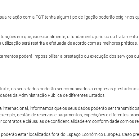
a sua relação com a TGT tenha algum tipo de ligação poderão exigir-nos
ituações em que, excecionalmente, o fundamento jurídico do tratamento 
 utilização será restrita e efetuada de acordo com as melhores práticas.
amentos poderá impossibilitar a prestação ou execução dos serviços ou
rato, os seus dados poderão ser comunicados a empresas prestadoras d
dades da Administração Pública de diferentes Estados.
ternacional, informamos que os seus dados poderão ser transmitidos 
xemplo, gestão de reservas e pagamentos, expedições e diferentes proce
 contratos e cláusulas de confidencialidade em conformidade com os req
 poderão estar localizados fora do Espaço Económico Europeu. Caso pr