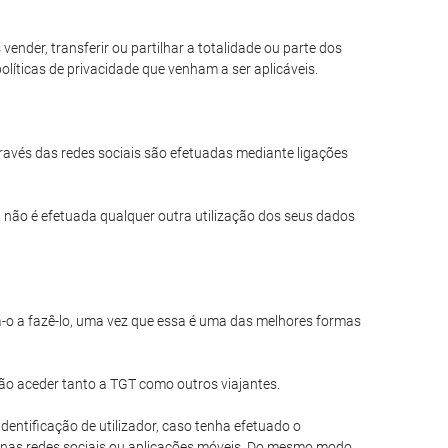
nder, transferir ou partilhar a totalidade ou parte dos
líticas de privacidade que venham a ser aplicáveis.
través das redes sociais são efetuadas mediante ligações
 não é efetuada qualquer outra utilização dos seus dados
a-o a fazê-lo, uma vez que essa é uma das melhores formas
ão aceder tanto a TGT como outros viajantes.
entificação de utilizador, caso tenha efetuado o
 nas redes sociais ou aplicações móveis. Do mesmo modo,